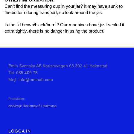
Can’t find the measuring cup in your jar? It may have sunk to
the bottom during transport, so look around the jar.
Is the lid brown/black/burnt? Our machines have just sealed it
extra tightly, there is no danger in using the product.
Emin Svenska AB Karlsrovägen 63 302 41 Halmstad
Tel:
035 409 75
Mejl:
info@eminab.com
Produktion:
eloh&wijk Reklambyrå i Halmstad
LOGGA IN