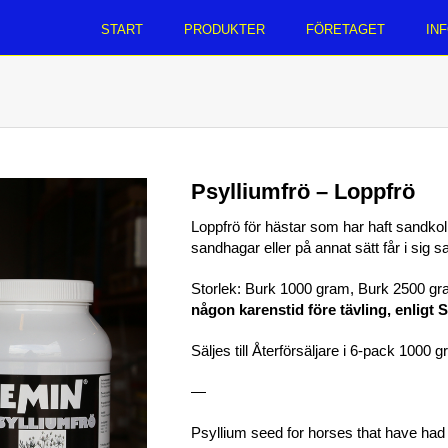
START
PRODUKTER
FÖRETAGET
IN
Psylliumfrö – Loppfrö
Loppfrö för hästar som har haft sandkoli
sandhagar eller på annat sätt får i sig san
Storlek: Burk 1000 gram, Burk 2500 g
någon karenstid före tävling, enligt 
Säljes till Återförsäljare i 6-pack 1000 g
—
Psyllium seed for horses that have had