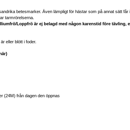
andrika betesmarker. Även lämpligt för hästar som på annat sätt får i 
rar tarmrörelserna.
lliumfrö/Loppfrö är ej belagd med någon karenstid före tävling, e
 eller blött i foder.
när)
er (24M) från dagen den öppnas