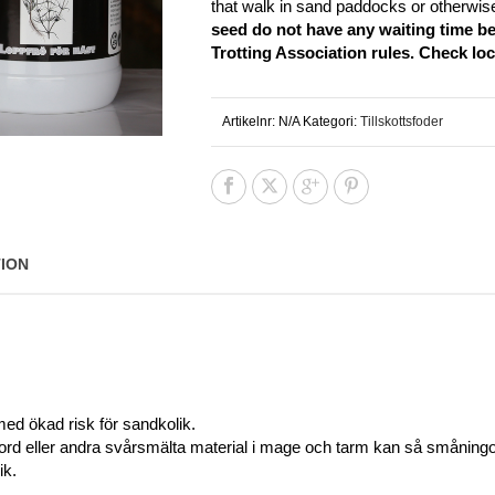
that walk in sand paddocks or otherwis
seed
do not have any waiting time b
Trotting Association rules.
Check loc
Artikelnr:
N/A
Kategori:
Tillskottsfoder
ION
med ökad risk för sandkolik.
ord eller andra svårsmälta material i mage och tarm kan så småningom
ik.