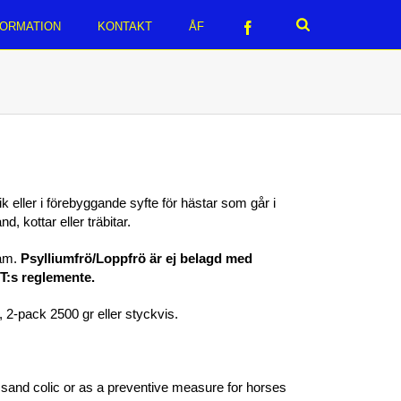
FORMATION
KONTAKT
ÅF
k eller i förebyggande syfte för hästar som går i
d, kottar eller träbitar.
ram.
Psylliumfrö/Loppfrö är ej belagd med
ST:s reglemente.
r, 2-pack 2500 gr eller styckvis.
 sand colic or as a preventive measure for horses