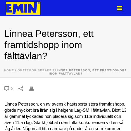
Linnea Petersson, ett
framtidshopp inom
fälttävlan?
HOME
/
OKATEGORISERADE
/ LINNEA PETERSSON, ETT FRAMTIDSHOPP
INOM FÄLTTÄVLAN?
0
Linnea Petersson, en av svensk hästsports stora framtidshopp,
gjorde mycket bra ifrån sig i helgens Lag-SM i fälttävlan. Blott 13
år gammal lyckades hon placera sig som 11:a individuellt och
även 11:a i lag. Starkt jobbat i den tuffa konkurrensen vid en så
låg ålder. Någon att titta närmare på under åren som kommer!