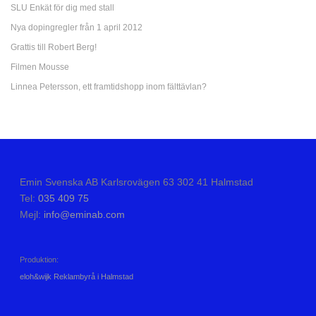
SLU Enkät för dig med stall
Nya dopingregler från 1 april 2012
Grattis till Robert Berg!
Filmen Mousse
Linnea Petersson, ett framtidshopp inom fälttävlan?
Emin Svenska AB Karlsrovägen 63 302 41 Halmstad
Tel:
035 409 75
Mejl:
info@eminab.com
Produktion:
eloh&wijk Reklambyrå i Halmstad